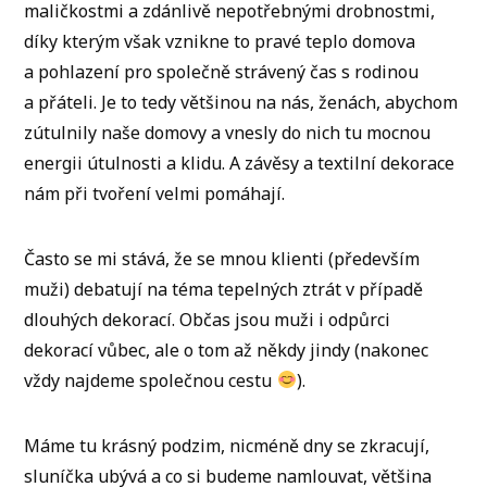
maličkostmi a zdánlivě nepotřebnými drobnostmi,
díky kterým však vznikne to pravé teplo domova
a pohlazení pro společně strávený čas s rodinou
a přáteli. Je to tedy většinou na nás, ženách, abychom
zútulnily naše domovy a vnesly do nich tu mocnou
energii útulnosti a klidu. A závěsy a textilní dekorace
nám při tvoření velmi pomáhají.
Často se mi stává, že se mnou klienti (především
muži) debatují na téma tepelných ztrát v případě
dlouhých dekorací. Občas jsou muži i odpůrci
dekorací vůbec, ale o tom až někdy jindy (nakonec
vždy najdeme společnou cestu
).
Máme tu krásný podzim, nicméně dny se zkracují,
sluníčka ubývá a co si budeme namlouvat, většina