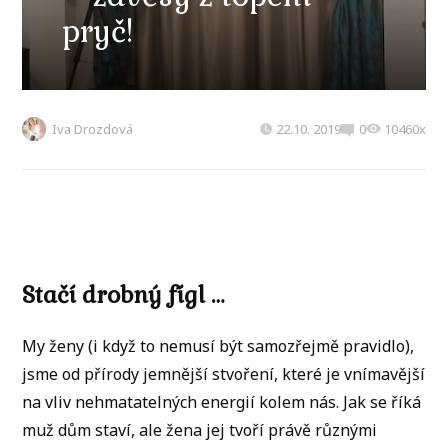
pryč!
Iva Drozdová
22.10. 2019
0
10460x
Stačí drobný fígl …
My ženy (i když to nemusí být samozřejmě pravidlo),
jsme od přírody jemnější stvoření, které je vnímavější
na vliv nehmatatelných energií kolem nás. Jak se říká
muž dům staví, ale žena jej tvoří právě různými