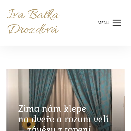
Iva Baťka
MENU
Drozdová
Zima nám klepe
na dveře a rozum velí
– závěsy z topení