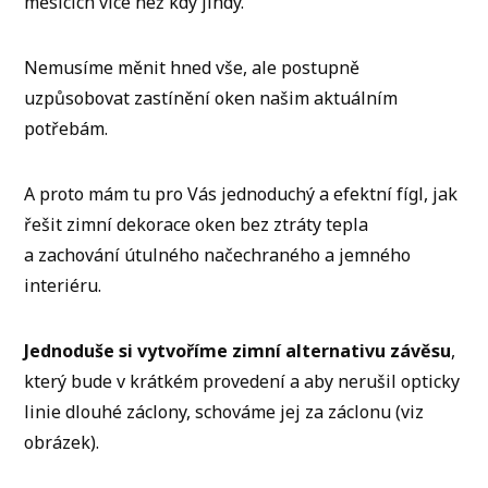
měsících více než kdy jindy.
Nemusíme měnit hned vše, ale postupně
uzpůsobovat zastínění oken našim aktuálním
potřebám.
A proto mám tu pro Vás jednoduchý a efektní fígl, jak
řešit zimní dekorace oken bez ztráty tepla
a zachování útulného načechraného a jemného
interiéru.
Jednoduše si vytvoříme zimní alternativu závěsu
,
který bude v krátkém provedení a aby nerušil opticky
linie dlouhé záclony, schováme jej za záclonu (viz
obrázek).