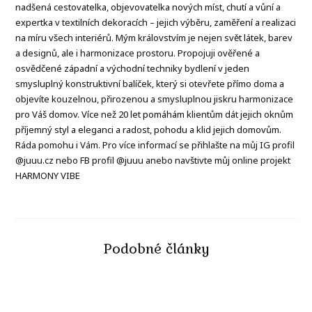
nadšená cestovatelka, objevovatelka nových míst, chutí a vůní a
expertka v textilních dekoracích – jejich výběru, zaměření a realizaci
na míru všech interiérů. Mým královstvím je nejen svět látek, barev
a designů, ale i harmonizace prostoru. Propojuji ověřené a
osvědčené západní a východní techniky bydlení v jeden
smysluplný konstruktivní balíček, který si otevřete přímo doma a
objevíte kouzelnou, přirozenou a smysluplnou jiskru harmonizace
pro Váš domov. Více než 20 let pomáhám klientům dát jejich oknům
příjemný styl a eleganci a radost, pohodu a klid jejich domovům.
Ráda pomohu i Vám. Pro více informací se přihlašte na můj IG profil
@juuu.cz nebo FB profil @juuu anebo navštivte můj online projekt
HARMONY VIBE
Podobné články