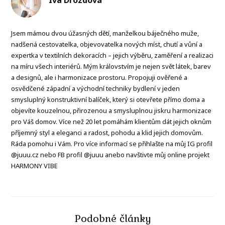
Jsem mámou dvou úžasných dětí, manželkou báječného muže,
nadšená cestovatelka, objevovatelka nových míst, chutí a vůní a
expertka v textilních dekoracích – jejich výběru, zaměření a realizaci
na míru všech interiérů. Mým královstvím je nejen svět látek, barev
a designů, ale i harmonizace prostoru. Propojuji ověřené a
osvědčené západní a východní techniky bydlení v jeden
smysluplný konstruktivní balíček, který si otevřete přímo doma a
objevíte kouzelnou, přirozenou a smysluplnou jiskru harmonizace
pro Váš domov. Více než 20 let pomáhám klientům dát jejich oknům
příjemný styl a eleganci a radost, pohodu a klid jejich domovům.
Ráda pomohu i Vám. Pro více informací se přihlašte na můj IG profil
@juuu.cz nebo FB profil @juuu anebo navštivte můj online projekt
HARMONY VIBE
Podobné články