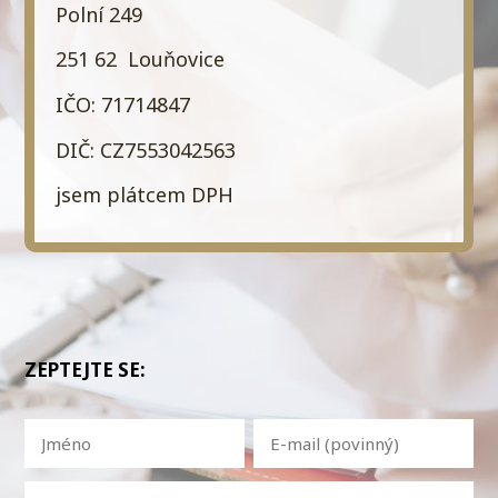
Polní 249
251 62 Louňovice
IČO: 71714847
DIČ: CZ7553042563
jsem plátcem DPH
ZEPTEJTE SE: