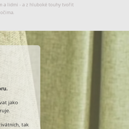
m a lidmi - a z hluboké touhy tvořit
 očima.
oru.
ovat jako
ruje.
rivátních, tak