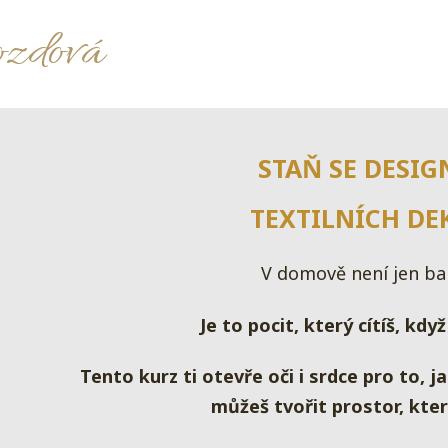
ozdová
STAŇ SE DESI
TEXTILNÍCH DE
V domově není jen bar
Je to pocit, který cítíš, kdy
Tento kurz ti otevře oči i srdce pro to, ja
můžeš tvořit prostor, kter