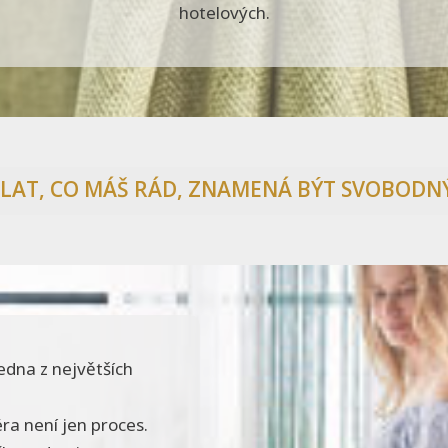
hotelových.
LAT, CO MÁŠ RÁD, ZNAMENÁ BÝT SVOBODNÝ 
jedna z největších
a není jen proces.