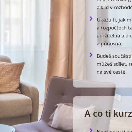
a klid v rozhod
Ukážu ti, jak m
a rozpočtech ta
udržitelná a d
a přínosná.
Budeš součástí
můžeš sdílet, 
na své cestě.
A co ti kur
Nepřinese ti ov