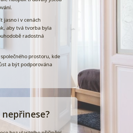
ování.
ít jasno i v cenách
k, aby tvá tvorba byla
louhodobě radostná
 společného prostoru, kde
růst a být podporována
z nepřinese?
oce bez vlastního přičinění.