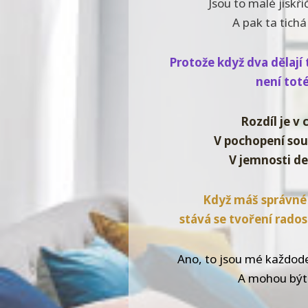
Jsou to malé jiskři
A pak ta tichá
Protože když dva dělají 
není toté
Rozdíl je v 
V pochopení sou
V jemnosti d
Když máš správné
stává se tvoření rados
Ano, to jsou mé každod
A mohou být 