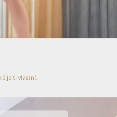
é je ti vlastní.