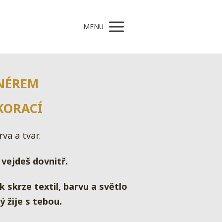
MENU
GNÉREM
KORACÍ
va a tvar.
ž vejdeš dovnitř.
k skrze textil, barvu a světlo
ý žije s tebou.