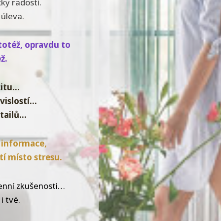
čky radosti.
 úleva.
totéž, opravdu to
ž.
citu…
vislostí…
etailů…
 informace,
tí místo stresu.
enní zkušenosti…
i tvé.