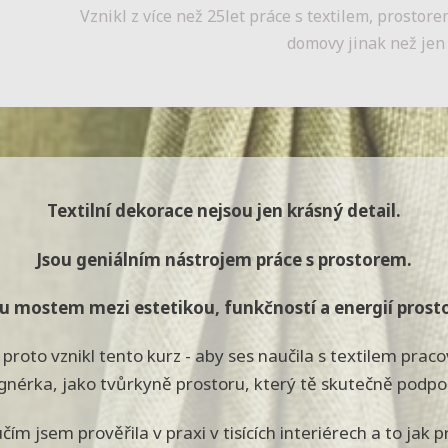
Vznikl z více než 25let práce s textilem, prostore
domovy jinak než jen
Textilní dekorace nejsou jen krásný detail.
Jsou geniálním nástrojem práce s prostorem.
u mostem mezi estetikou, funkčností a energií prost
proto vznikl tento kurz - aby ses naučila s textilem prac
gnérka, jako tvůrkyně prostoru, který tě skutečně podpo
čím jsem prověřila v praxi v tisících interiérech a to jak p