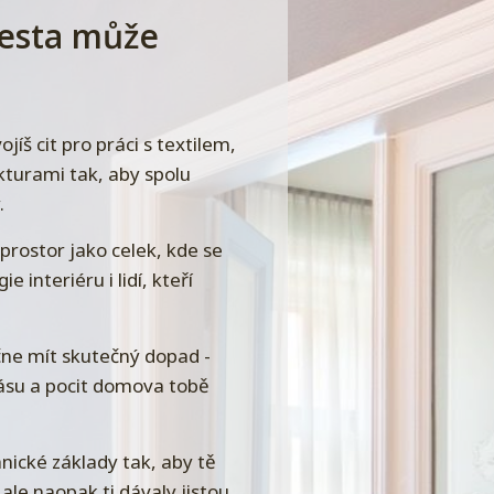
cesta může
jíš cit pro práci s textilem,
kturami tak, aby spolu
.
prostor jako celek, kde se
e interiéru i lidí, kteří
čne mít skutečný dopad -
rásu a pocit domova tobě
hnické základy tak, aby tě
ale naopak ti dávaly jistou