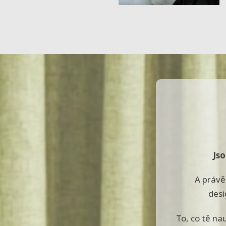
Jso
A právě 
desi
To, co tě nau