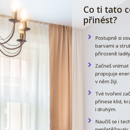
Co ti tato 
přinést?
Postupně si osvo
barvami a stru
přirozeně ladily
Začneš vnímat 
propojuje energi
v něm žijí.
Tvé tvoření za
přinese klid, k
i druhým.
Naučíš se i tec
nepřetěžovaly, 