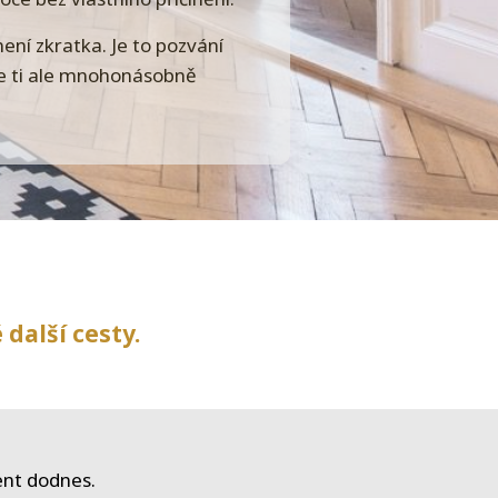
ení zkratka. Je to pozvání
 se ti ale mnohonásobně
další cesty.
nt dodnes.