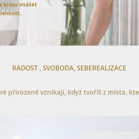
ze krásu vnášet
 lehkost.
RADOST , SVOBODA, SEBEREALIZACE
eré přirozeně vznikají, když tvoříš z místa, kter