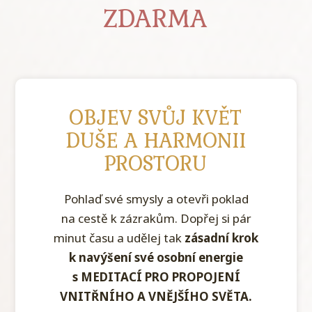
ZDARMA
OBJEV SVŮJ KVĚT
DUŠE A HARMONII
PROSTORU
Pohlaď své smysly a otevři poklad
na cestě k zázrakům. Dopřej si pár
minut času a udělej tak
zásadní krok
k navýšení své osobní energie
s MEDITACÍ PRO PROPOJENÍ
VNITŘNÍHO A VNĚJŠÍHO SVĚTA.