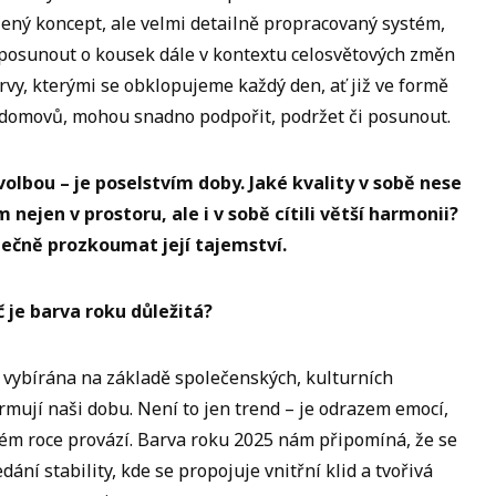
ený koncept, ale velmi detailně propracovaný systém,
 posunout o kousek dále v kontextu celosvětových změn
rvy, kterými se obklopujeme každý den, ať již ve formě
 domovů, mohou snadno podpořit, podržet či posunout.
volbou – je poselstvím doby. Jaké kvality v sobě nese
nejen v prostoru, ale i v sobě cítili větší harmonii?
ečně prozkoumat její tajemství.
č je barva roku důležitá?
 vybírána na základě společenských, kulturních
ormují naši dobu. Není to jen trend – je odrazem emocí,
ném roce provází. Barva roku 2025 nám připomíná, že se
ání stability, kde se propojuje vnitřní klid a tvořivá