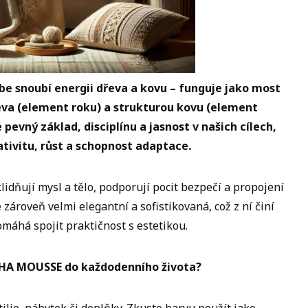
e snoubí energii dřeva a kovu – funguje jako most
eva (element roku) a strukturou kovu (element
 pevný základ, disciplínu a jasnost v našich cílech,
tivitu, růst a schopnost adaptace.
idňují mysl a tělo, podporují pocit bezpečí a propojení
zároveň velmi elegantní a sofistikovaná, což z ní činí
omáhá spojit praktičnost s estetikou.
CHA MOUSSE do každodenního života?
tilie, nábytek či doplňky. Zkuste barvu použít jako