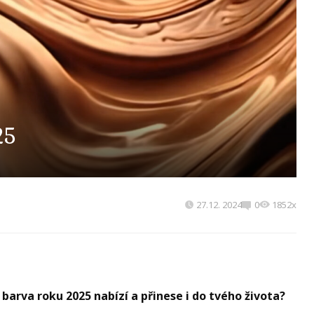
25
27.12. 2024
0
1852x
arva roku 2025 nabízí a přinese i do tvého života?