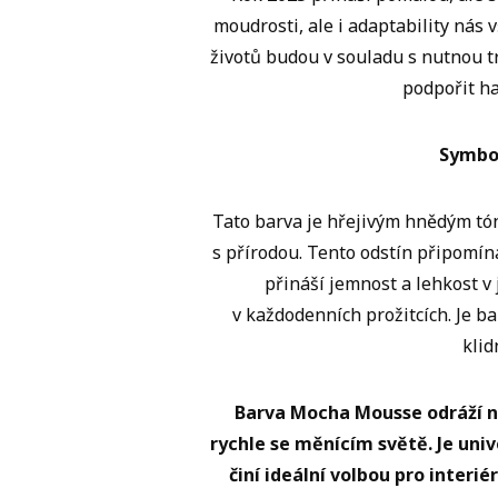
moudrosti, ale i adaptability nás 
životů budou v souladu s nutnou 
podpořit ha
Symbo
Tato barva je hřejivým hnědým tón
s přírodou. Tento odstín připomíná
přináší jemnost a lehkost v
v každodenních prožitcích. Je b
klid
Barva Mocha Mousse odráží n
rychle se měnícím světě. Je univ
činí ideální volbou pro interi