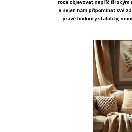
roce objevovat napříč širokým
a nejen nám připomínat své zák
právě hodnoty stability, moud