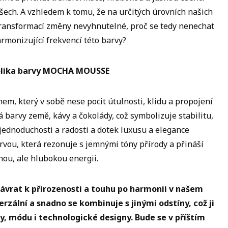
všech. A vzhledem k tomu, že na určitých úrovních našich
transformací změny nevyhnutelné, proč se tedy nenechat
rmonizující frekvencí této barvy?
lika barvy MOCHA MOUSSE
em, který v sobě nese pocit útulnosti, klidu a propojení
 barvy země, kávy a čokolády, což symbolizuje stabilitu,
 jednoduchosti a radosti a dotek luxusu a elegance
arvou, která rezonuje s jemnými tóny přírody a přináší
nou, ale hlubokou energii.
ávrat k přirozenosti a touhu po harmonii v našem
erzální a snadno se kombinuje s jinými odstíny, což ji
éry, módu i technologické designy. Bude se v příštím