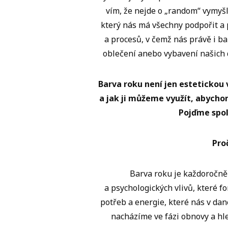
vím, že nejde o „random“ vymyšl
který nás má všechny podpořit a
a procesů, v čemž nás právě i ba
oblečení anebo vybavení našich
Barva roku není jen estetickou 
a jak ji můžeme využít, abychom 
Pojďme spol
Pro
Barva roku je každoročně
a psychologických vlivů, které f
potřeb a energie, které nás v da
nacházíme ve fázi obnovy a hled