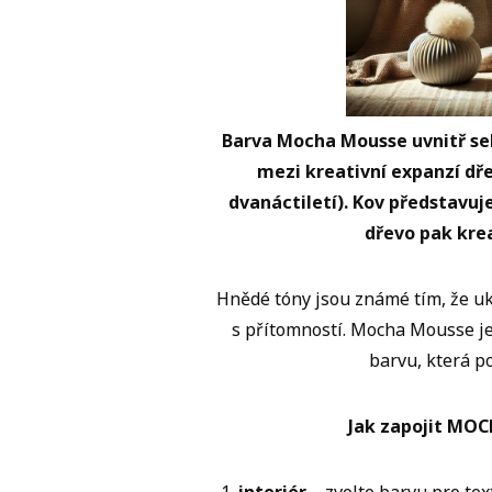
Barva Mocha Mousse uvnitř seb
mezi kreativní expanzí dř
dvanáctiletí). Kov představuje
dřevo pak krea
Hnědé tóny jsou známé tím, že ukl
s přítomností. Mocha Mousse je 
barvu, která p
Jak zapojit MO
interiér
– zvolte barvu pro tex