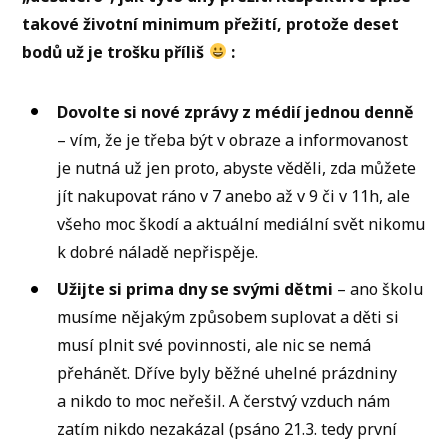
takové životní minimum přežití, protože deset
bodů už je trošku příliš
:
Dovolte si nové zprávy z médií jednou denně
– vím, že je třeba být v obraze a informovanost
je nutná už jen proto, abyste věděli, zda můžete
jít nakupovat ráno v 7 anebo až v 9 či v 11h, ale
všeho moc škodí a aktuální mediální svět nikomu
k dobré náladě nepřispěje.
Užijte si prima dny se svými dětmi
– ano školu
musíme nějakým způsobem suplovat a děti si
musí plnit své povinnosti, ale nic se nemá
přehánět. Dříve byly běžné uhelné prázdniny
a nikdo to moc neřešil. A čerstvý vzduch nám
zatím nikdo nezakázal (psáno 21.3. tedy první