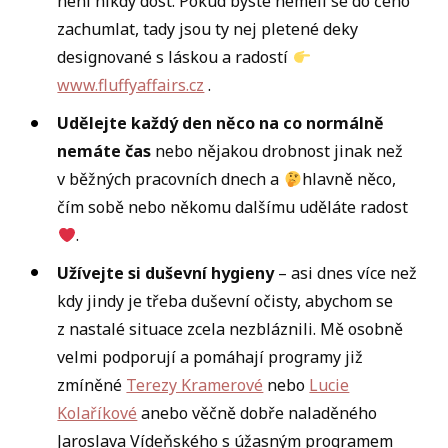
není nikdy dost. Pokud byste neměli se do čeho
zachumlat, tady jsou ty nej pletené deky
designované s láskou a radostí
www.fluffyaffairs.cz
.
Udělejte každý den něco na co normálně
nemáte čas
nebo nějakou drobnost jinak než
v běžných pracovních dnech a
hlavně něco,
čím sobě nebo někomu dalšímu uděláte radost
.
Užívejte si duševní hygieny
– asi dnes více než
kdy jindy je třeba duševní očisty, abychom se
z nastalé situace zcela nezbláznili. Mě osobně
velmi podporují a pomáhají programy již
zmíněné
Terezy Kramerové
nebo
Lucie
Kolaříkové
anebo věčně dobře naladěného
Jaroslava Vídeňského s úžasným programem