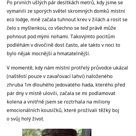
Po prvních ušlých pár desítkách metrů, kdy jsme se
vymanili ze sporých světel skromných domků místní
eco lodge, mně začala tuhnout krev v žilách a rosit se
čelo s myšlenkou, co všechno se teď právě může
pohnout pod mými nohami. Takovýmto pocitům
podléhám v divočině dost často, ale takto v noci to
bylo nějak mocnější a hmatatelnější.
V momentě, kdy nám místní protřelý průvodce ukázal
(naštěstí pouze v zavařovací lahvi) naloženého
zhruba 1m dlouhého jedovatého hada, kterého před
pár dny v místě ulovili, začala se mi podlamovat
kolena a vnitřně jsem se roztrhala na miliony
emocionálních kousíčků, které prožívali těžký boj
o svůj holý život.