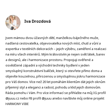
Iva Drozdová
Jsem mámou dvou úžasných dětí, manželkou báječného muže,
nadšená cestovatelka, objevovatelka nových míst, chutí a vůní a
expertka v textilních dekoracích – jejich výběru, zaměření a realizaci
na míru všech interiérů. Mým královstvím je nejen svět látek, barev
a designů, ale i harmonizace prostoru. Propojuji ověřené a
osvědčené západní a východní techniky bydlení v jeden
smysluplný konstruktivní balíček, který si otevřete přímo doma a
objevíte kouzelnou, přirozenou a smysluplnou jiskru harmonizace
pro Váš domov. Více než 20 let pomáhám klientům dát jejich oknům
příjemný styl a eleganci a radost, pohodu a klid jejich domovům.
Ráda pomohu i Vám. Pro více informací se přihlašte na můj IG profil
@juuu.cz nebo FB profil @juuu anebo navštivte můj online projekt
HARMONY VIBE