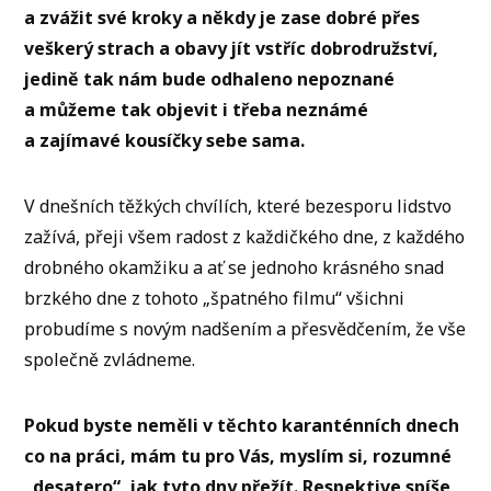
a zvážit své kroky a někdy je zase dobré přes
veškerý strach a obavy jít vstříc dobrodružství,
jedině tak nám bude odhaleno nepoznané
a můžeme tak objevit i třeba neznámé
a zajímavé kousíčky sebe sama.
V dnešních těžkých chvílích, které bezesporu lidstvo
zažívá, přeji všem radost z každičkého dne, z každého
drobného okamžiku a ať se jednoho krásného snad
brzkého dne z tohoto „špatného filmu“ všichni
probudíme s novým nadšením a přesvědčením, že vše
společně zvládneme.
Pokud byste neměli v těchto karanténních dnech
co na práci, mám tu pro Vás, myslím si, rozumné
„desatero“, jak tyto dny přežít. Respektive spíše