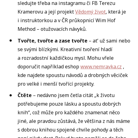
sledujte třeba na instagramu či FB Terezu
Kramerovu a její projekt
Vědomý život
, která je
i instruktorkou a v ČR průkopnicí Wim Hof
Method – otužovacích návyků.
Tvořte, tvořte a zase tvořte
– at’ už sami nebo
se svými blízkými. Kreativní tvoření hladí
a rozradostní každičkou mysl. Mohu vřele
doporučit například eshop
www.nemravka.cz
,
kde najdete spoustu návodů a drobných věciček
pro velké i menší tvořící projekty.
Čtěte
– nedávno jsem četla citát „k životu
potřebujeme pouze lásku a spoustu dobrých
knih“, což může pro každého znamenat něco
jiné, ale pravdou zůstává, že většina z nás máme
s dobrou knihou spojené chvíle pohody a těch