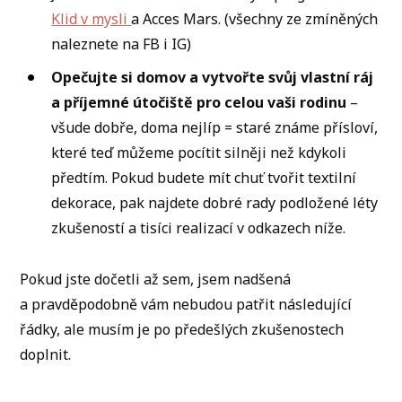
Klid v mysli
a Acces Mars. (všechny ze zmíněných
naleznete na FB i IG)
Opečujte si domov a vytvořte svůj vlastní ráj
a příjemné útočiště pro celou vaši rodinu
–
všude dobře, doma nejlíp = staré známe přísloví,
které teď můžeme pocítit silněji než kdykoli
předtím. Pokud budete mít chuť tvořit textilní
dekorace, pak najdete dobré rady podložené léty
zkušeností a tisíci realizací v odkazech níže.
Pokud jste dočetli až sem, jsem nadšená
a pravděpodobně vám nebudou patřit následující
řádky, ale musím je po předešlých zkušenostech
doplnit.