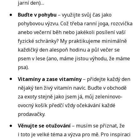
jarní den)…
Buďte v pohybu
– využijte svůj čas jako
pohybovou výzvu. Což třeba ranní joga, rozcvička
anebo večerní běh nebo jakékoli posílení vaší
fyzické schránky? My praktikujeme minimálně
každičký den alespoň hodinu a půl večer se
psem v lese (ano, máme jistou výhodu, že máme
psa).
Vitamíny a zase vitamíny
– přidejte každý den
nějaký ten živý vitamín navíc. Buďte v obchodě
za exoty stejně jako jsem já, můj zeleninovo-
ovocný košík předčí vždy očekávání každé
prodavačky.
Věnujte se otužování
– musím se přiznat, že
i toto je velké téma a výzva pro mě. Pro inspiraci