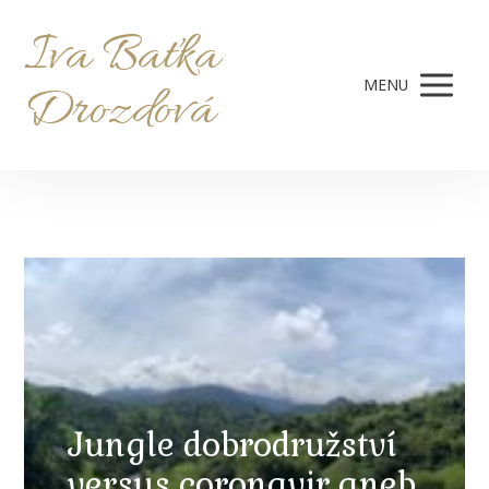
Iva Baťka
MENU
Drozdová
Jungle dobrodružství
versus coronavir aneb