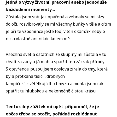
jedná o výzvy životní, pracovní anebo jednoduše
každodenní momenty…
Zůstala jsem stát jak opařená a vehnaly se mi slzy
do očí, rozvibrovaly se mi všechny buňky v těle a cítím
je při té vzpomínce ještě teď, v ten okamžik nebylo
nic a vlastně ani nikdo kolem mě …
Všechna světla ostatních ze skupiny mi zůstala v tu
chvíli za zády a já mohla spatřit ten zázrak přírody.
S otevřenou pusou jsem doslova zírala do tmy, která
byla protkána tisíci „drobných
lampiček“ světélkujícího hmyzu a mohla jsem tak
spatřit tu hlubokou a nekonečně čistou krásu …
Tento silný zážitek mi opět připomněl, že je
občas třeba se otočit, pořádně rozhlédnout