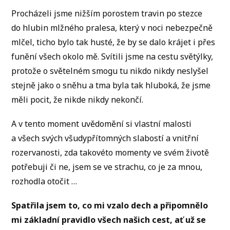
Procházeli jsme nižším porostem travin po stezce
do hlubin mlžného pralesa, který v noci nebezpečně
mlčel, ticho bylo tak husté, že by se dalo krájet i přes
funění všech okolo mě. Svítili jsme na cestu světýlky,
protože o světelném smogu tu nikdo nikdy neslyšel
stejně jako o sněhu a tma byla tak hluboká, že jsme
měli pocit, že nikde nikdy nekončí.
A v tento moment uvědomění si vlastní malosti
a všech svých všudypřítomných slabostí a vnitřní
rozervanosti, zda takovéto momenty ve svém životě
potřebuji či ne, jsem se ve strachu, co je za mnou,
rozhodla otočit …
Spatřila jsem to, co mi vzalo dech a připomnělo
mi základní pravidlo všech našich cest, ať už se