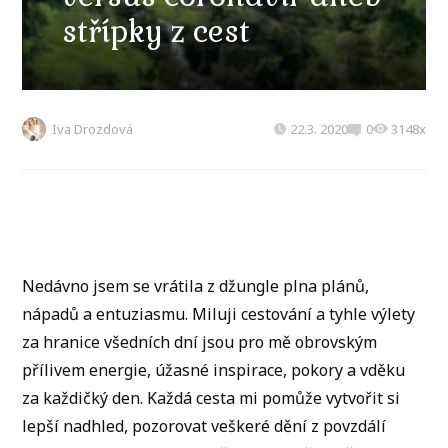
střípky z cest
Iva Drozdová
22.3. 2020
0
3148x
Nedávno jsem se vrátila z džungle plna plánů,
nápadů a entuziasmu. Miluji cestování a tyhle výlety
za hranice všedních dní jsou pro mě obrovským
přílivem energie, úžasné inspirace, pokory a vděku
za každičký den. Každá cesta mi pomůže vytvořit si
lepší nadhled, pozorovat veškeré dění z povzdálí