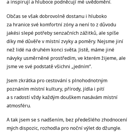
a inspirují a hluboce podněcují mé uvědomění.
Občas se však dobrovolně dostanu i hluboko
za hranice své komfortní zóny a není to z důvodu
jakési slepé potřeby senzačních zážitků, ale spíše
díky mé důvěře v místní zvyky a poměry. Nejsme jiní
než lidé na druhém konci světa. Jistě, máme jiné
návyky usměrněné prostředím, ve kterém žijeme, ale
jsme ve své podstatě všichni „jedním“.
Jsem zkrátka pro cestování s plnohodnotným
poznáním místní kultury, přírody, jídla i pití
a s radostí vždy každým douškem nasávám místní
atmosféru.
A tak jsem se s nadšením, bez předešlého zhodnocení
mých dispozic, rozhodla pro noční výlet do džungle.