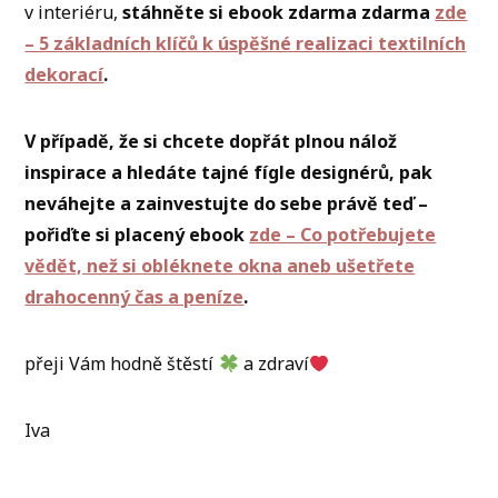
v interiéru,
stáhněte si ebook zdarma zdarma
zde
– 5 základních klíčů k úspěšné realizaci textilních
dekorací
.
V případě, že si chcete dopřát plnou nálož
inspirace a hledáte tajné fígle designérů, pak
neváhejte a zainvestujte do sebe právě teď –
pořiďte si placený ebook
zde – Co potřebujete
vědět, než si obléknete okna aneb ušetřete
drahocenný čas a peníze
.
přeji Vám hodně štěstí
a zdraví
Iva