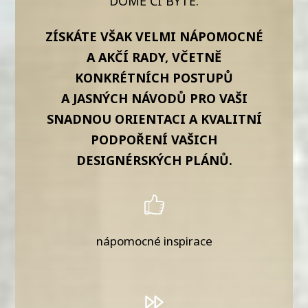
DOMĚ ČI BYTĚ.
ZÍSKÁTE VŠAK VELMI NÁPOMOCNÉ
A AKČÍ RADY, VČETNĚ
KONKRÉTNÍCH POSTUPŮ
A JASNÝCH NÁVODŮ PRO VAŠI
SNADNOU ORIENTACI A KVALITNÍ
PODPOŘENÍ VAŠICH
DESIGNÉRSKÝCH PLÁNŮ.
nápomocné inspirace