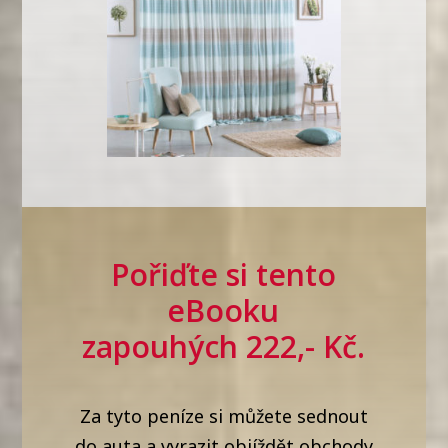
Pořiďte si tento
eBooku
zapouhých 222,- Kč.
Za tyto peníze si můžete sednout
do auta a vyrazit objíždět obchody