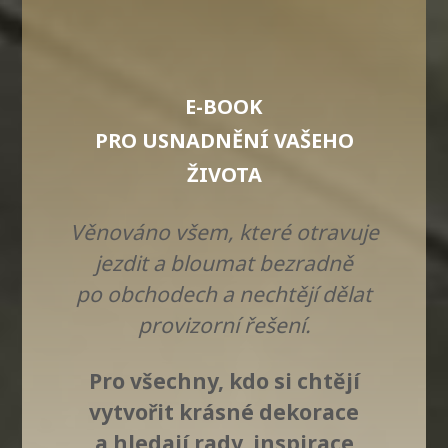
E-BOOK
PRO USNADNĚNÍ
VAŠEHO
ŽIVOTA
Věnováno všem, které otravuje
jezdit a bloumat bezradně
po obchodech a nechtějí dělat
provizorní řešení.
Pro všechny, kdo si chtějí
vytvořit krásné dekorace
a hledají rady, inspirace