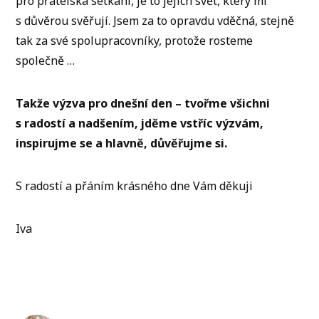
pro přátelská setkání, je to jejich svět, který mi
s důvěrou svěřují. Jsem za to opravdu vděčná, stejně
tak za své spolupracovníky, protože rosteme
společně …
Takže výzva pro dnešní den – tvořme všichni
s radostí a nadšením, jděme vstříc výzvám,
inspirujme se a hlavně, důvěřujme si.
S radostí a přáním krásného dne Vám děkuji
Iva