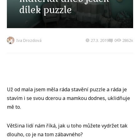
dílek puzzle
Iva Drozdová
27.3. 2019
0
2862x
Už od mala jsem měla ráda stavění puzzle a ráda je
stavím i se svou dcerou a mamkou dodnes, uklidňuje
mě to.
Většina lidí nám říká, jak u toho můžete vydržet tak
dlouho, co je na tom zábavného?