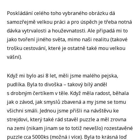
Poskládání celého toho vybraného obrázku dá
samozřejmě velkou práci a pro úspěch je třeba notná
dávka vytrvalosti a houževnatosti. Ale připadá mi to
jako tvoření jiného světa, mimo naši realitu (takové
trošku cestování, které je ostatně také mou velkou
vášní).
Když mi bylo asi 8 let, měli jsme malého pejska,
pudlíka. Byla to divoška – takový bílý anděl
s drobným čertíkem v těle. Když měla radost, běhala
jak o závod, jak smyslů zbavená a my jsme se tomu
všichni smáli. Jednou jsme přišli na návštěvu ke
strejdovi, který také rád stavěl puzzle a měl zrovna
na zemi (nikam jinam se to totiž nevešlo) rozestavěné
puzzle cca 5000ks (možná i více). Byla to krásná loď