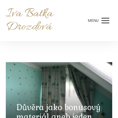
Iva Baťka
MENU
Drozdová
Důvěra jako bonusový
materiál aneb jeden