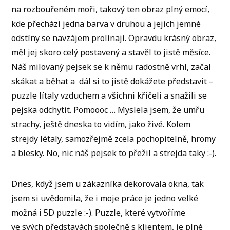
na rozbouřeném moři, takový ten obraz plný emocí,
kde přechází jedna barva v druhou a jejich jemné
odstíny se navzájem prolínají. Opravdu krásný obraz,
měl jej skoro celý postavený a stavěl to jistě měsíce.
Náš milovaný pejsek se k němu radostně vrhl, začal
skákat a běhat a dál si to jistě dokážete představit –
puzzle lítaly vzduchem a všichni křičeli a snažili se
pejska odchytit. Pomoooc … Myslela jsem, že umřu
strachy, ještě dneska to vidím, jako živé. Kolem
strejdy létaly, samozřejmě zcela pochopitelně, hromy
a blesky. No, nic náš pejsek to přežil a strejda taky :-).
Dnes, když jsem u zákazníka dekorovala okna, tak
jsem si uvědomila, že i moje práce je jedno velké
možná i 5D puzzle :-). Puzzle, které vytvoříme
ve svých představách společně s klientem, je plné