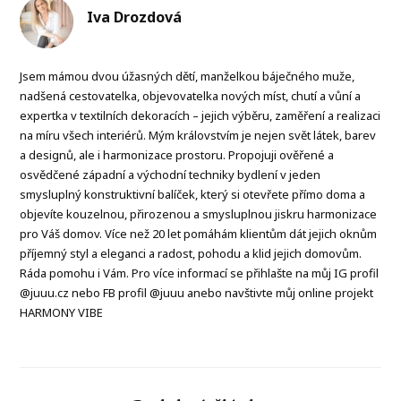
Iva Drozdová
Jsem mámou dvou úžasných dětí, manželkou báječného muže,
nadšená cestovatelka, objevovatelka nových míst, chutí a vůní a
expertka v textilních dekoracích – jejich výběru, zaměření a realizaci
na míru všech interiérů. Mým královstvím je nejen svět látek, barev
a designů, ale i harmonizace prostoru. Propojuji ověřené a
osvědčené západní a východní techniky bydlení v jeden
smysluplný konstruktivní balíček, který si otevřete přímo doma a
objevíte kouzelnou, přirozenou a smysluplnou jiskru harmonizace
pro Váš domov. Více než 20 let pomáhám klientům dát jejich oknům
příjemný styl a eleganci a radost, pohodu a klid jejich domovům.
Ráda pomohu i Vám. Pro více informací se přihlašte na můj IG profil
@juuu.cz nebo FB profil @juuu anebo navštivte můj online projekt
HARMONY VIBE