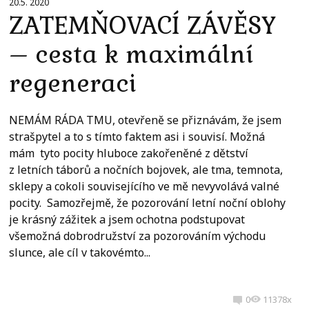
20.5. 2020
ZATEMŇOVACÍ ZÁVĚSY
– cesta k maximální
regeneraci
NEMÁM RÁDA TMU, otevřeně se přiznávám, že jsem
strašpytel a to s tímto faktem asi i souvisí. Možná
mám tyto pocity hluboce zakořeněné z dětství
z letních táborů a nočních bojovek, ale tma, temnota,
sklepy a cokoli souvisejícího ve mě nevyvolává valné
pocity. Samozřejmě, že pozorování letní noční oblohy
je krásný zážitek a jsem ochotna podstupovat
všemožná dobrodružství za pozorováním východu
slunce, ale cíl v takovémto...
0
11378x