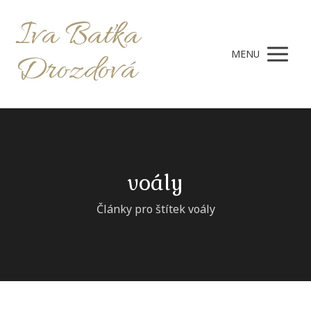
Iva Baťka
MENU
Drozdová
voály
Články pro štítek voály