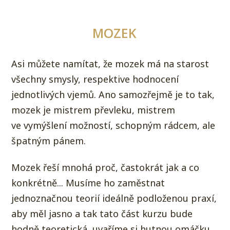
MOZEK
Asi můžete namítat, že mozek má na starost
všechny smysly, respektive hodnocení
jednotlivých vjemů. Ano samozřejmě je to tak,
mozek je mistrem převleku, mistrem
ve vymýšlení možností, schopným rádcem, ale
špatným pánem.
Mozek řeší mnohá proč, častokrát jak a co
konkrétně... Musíme ho zaměstnat
jednoznačnou teorií ideálně podloženou praxí,
aby měl jasno a tak tato část kurzu bude
hodně teoretická, uvaříme si hutnou omáčku