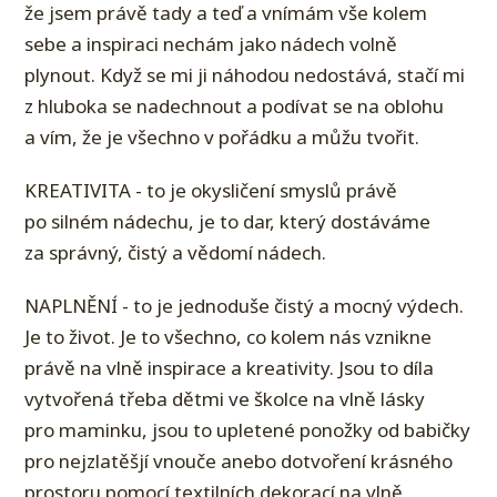
že jsem právě tady a teď a vnímám vše kolem
sebe a inspiraci nechám jako nádech volně
plynout. Když se mi ji náhodou nedostává, stačí mi
z hluboka se nadechnout a podívat se na oblohu
a vím, že je všechno v pořádku a můžu tvořit.
KREATIVITA - to je okysličení smyslů právě
po silném nádechu, je to dar, který dostáváme
za správný, čistý a vědomí nádech.
NAPLNĚNÍ - to je jednoduše čistý a mocný výdech.
Je to život. Je to všechno, co kolem nás vznikne
právě na vlně inspirace a kreativity. Jsou to díla
vytvořená třeba dětmi ve školce na vlně lásky
pro maminku, jsou to upletené ponožky od babičky
pro nejzlatěšjí vnouče anebo dotvoření krásného
prostoru pomocí textilních dekorací na vlně