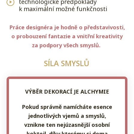
technologické předpoklady
k maximální možné funkčnosti
Práce designéra je hodně o představivosti,
o probouzení fantazie a vnitřní kreativity
za podpory všech smyslů.
SÍLA SMYSLŮ
VÝBĚR DEKORACÍ JE ALCHYMIE
Pokud správně namícháte esence
jednotlivých vjemů a smyslů,
vznikne ten nejúzasnější osobní
koktejl, díky kterému si doma