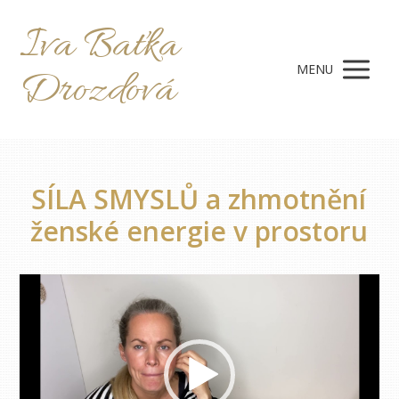
Iva Baťka
MENU
Drozdová
SÍLA SMYSLŮ a zhmotnění
ženské energie v prostoru
Video
přehrávač