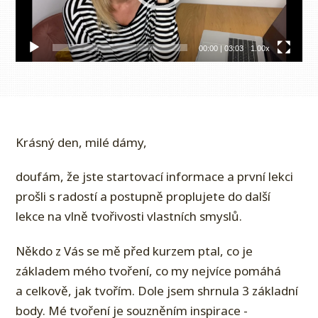
00:00
|
03:03
1.00x
Krásný den, milé dámy,
doufám, že jste startovací informace a první lekci
prošli s radostí a postupně proplujete do další
lekce na vlně tvořivosti vlastních smyslů.
Někdo z Vás se mě před kurzem ptal, co je
základem mého tvoření, co my nejvíce pomáhá
a celkově, jak tvořím. Dole jsem shrnula 3 základní
body. Mé tvoření je souzněním inspirace -