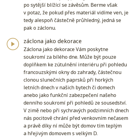
po sytější blížící se závěsům. Berme však
v potaz, že pokud přes materiál vidíme ven, je
tedy alespoň částečně průhledný, jedná se
pak o záclonu.
záclona jako dekorace
Záclona jako dekorace Vám poskytne
soukromí za bílého dne. Může být pouze
doplňkem ke zútulnění interiéru při pohledu
francouzskými okny do zahrady, částečnou
clonou slunečních paprsků při horkých
letních dnech v našich bytech či domech
anebo jako funkční zabezpečení našeho
denního soukromí při pohledů ze sousedství.
V zimě nebo při sychravých podzimních dnech
nás pocitově chrání před venkovním nečasem
a právě díky ní může být domov tím teplým
a hřejivým domovem s velkým D.