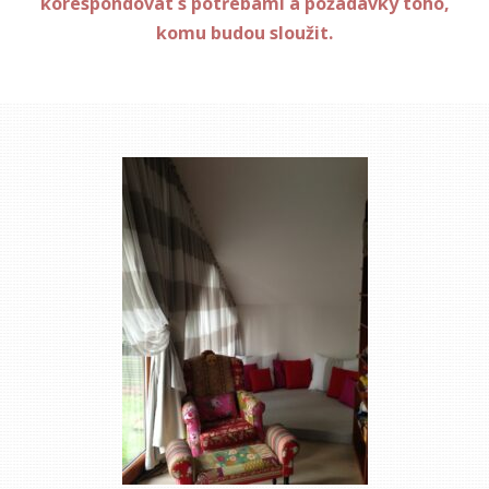
korespondovat s potřebami a požadavky toho,
komu budou sloužit.