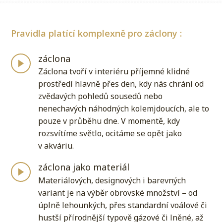
Pravidla platící komplexně pro záclony :
záclona
Záclona tvoří v interiéru příjemné klidné
prostředí hlavně přes den, kdy nás chrání od
zvědavých pohledů sousedů nebo
nenechavých náhodných kolemjdoucích, ale to
pouze v průběhu dne. V momentě, kdy
rozsvítíme světlo, ocitáme se opět jako
v akváriu.
záclona jako materiál
Materiálových, designových i barevných
variant je na výběr obrovské množství – od
úplně lehounkých, přes standardní voálové či
hustší přírodnější typově gázové či lněné, až