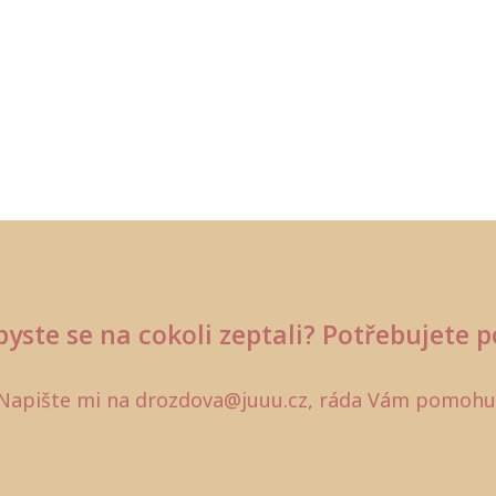
byste se na cokoli zeptali? Potřebujete p
Napište mi na drozdova@juuu.cz, ráda Vám pomohu