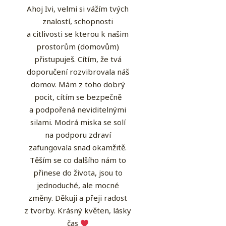
Ahoj Ivi, velmi si vážím tvých
znalostí, schopnosti
a citlivosti se kterou k našim
prostorům (domovům)
přistupuješ. Cítím, že tvá
doporučení rozvibrovala náš
domov. Mám z toho dobrý
pocit, cítím se bezpečně
a podpořená neviditelnými
silami. Modrá miska se solí
na podporu zdraví
zafungovala snad okamžitě.
Těším se co dalšího nám to
přinese do života, jsou to
jednoduché, ale mocné
změny. Děkuji a přeji radost
z tvorby. Krásný květen, lásky
čas