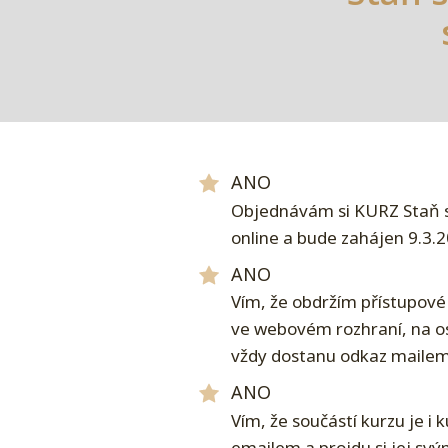
ANO
Objednávám si KURZ Staň se
online a bude zahájen 9.3.
ANO
Vím, že obdržím přístupové
ve webovém rozhraní, na os
vždy dostanu odkaz mailem
ANO
Vím, že součástí kurzu je 
emailem a projdu si jej s