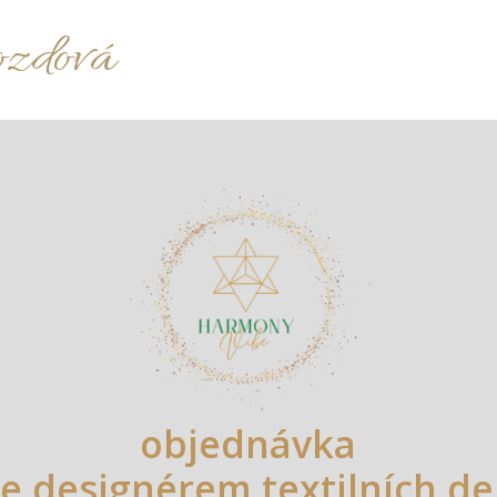
ozdová
objednávka
se designérem textilních de