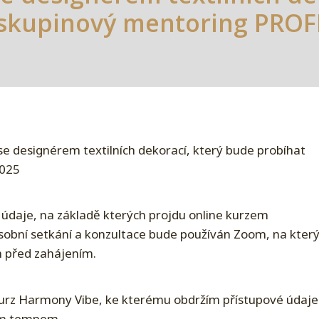
skupinový mentoring PROF
 designérem textilních dekorací, který bude probíhat
2025
 údaje, na základě kterých projdu online kurzem
obní setkání a konzultace bude používán Zoom, na kter
 před zahájením.
i kurz Harmony Vibe, ke kterému obdržím přístupové údaje
vým tempem.