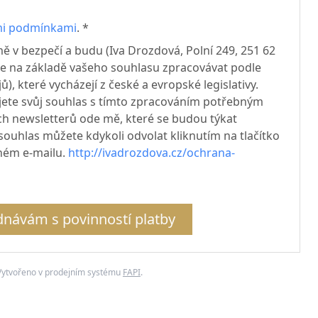
i podmínkami
. *
ě v bezpečí a budu (Iva Drozdová, Polní 249, 251 62
je na základě vašeho souhlasu zpracovávat podle
, které vycházejí z české a evropské legislativy.
ujete svůj souhlas s tímto zpracováním potřebným
ch newsletterů ode mě, které se budou týkat
 souhlas můžete kdykoli odvolat kliknutím na tlačítko
ném e-mailu.
http://ivadrozdova.cz/ochrana-
návám s povinností platby
Vytvořeno v prodejním systému
FAPI
.