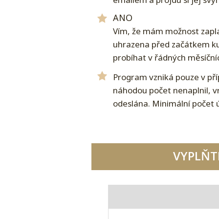
ANO
Vím, že mám možnost zaplati
uhrazena před začátkem ku
probíhat v řádných měsíční
Program vzniká pouze v pří
náhodou počet nenaplnil, vr
odeslána. Minimální počet 
VYPLŇTE