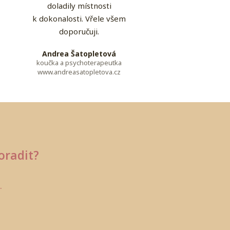
doladily místnosti
k dokonalosti. Vřele všem
doporučuji.
Andrea Šatopletová
koučka a psychoterapeutka
www.andreasatopletova.cz
oradit?
.