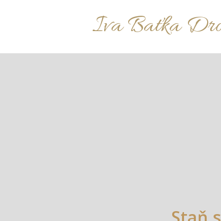
Iva Baťka Dr
Staň 