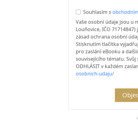
Souhlasím s
obchodním
Vaše osobní údaje jsou u m
Louňovice, IČO 71714847) 
zásad ochrana osobní údajů)
Stisknutím tlačítka vyjadř
pro zaslání eBooku a další
souvisejícího tématu. Svůj
ODHLÁSIT v každém zasla
osobnich-udaju/
Objed