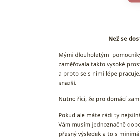
Než se dos
Mými dlouholetými pomocníky j
zaměřovala takto vysoké prosto
a proto se s nimi lépe pracuj
snazší.
Nutno říci, že pro domácí zam
Pokud ale máte rádi ty nejsiln
Vám musím jednoznačně doporu
přesný výsledek a to s minimál