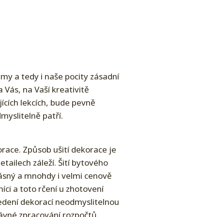
emy a tedy i naše pocity zásadní
 Vás, na Vaší kreativitě
ících lekcích, bude pevně
yslitelně patří.
orace. Způsob ušití dekorace je
tailech záleží. Šití bytového
ásný a mnohdy i velmi cenově
ci a toto rčení u zhotovení
vedení dekorací neodmyslitelnou
ávné zpracování rozpočtů,