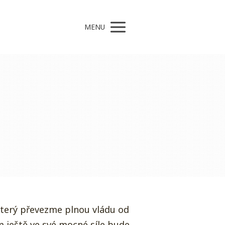
MENU
 který převezme plnou vládu od
m ještě ve své mocné síle bude