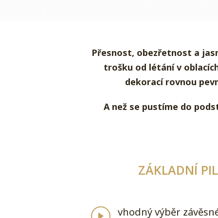
Přesnost, obezřetnost a jas
trošku od létání v oblací
dekorací rovnou pevn
A než se pustíme do podst
ZÁKLADNÍ P
vhodný výběr závěsn