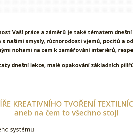
nost Vaší práce a záměrů je také tématem dnešní
ch s našimi smysly, různorodosti vjemů, pocitů a 
ými nohami na zem k zaměřování interiérů, respek
aty dnešní lekce, malé opakování základních pilíř
ILÍŘE KREATIVNÍHO TVOŘENÍ TEXTILN
aneb na čem to všechno stojí
ého systému