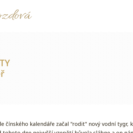
ozdová
TY
ř
le čínského kalendáře začal "rodit" nový vodní tygr,
d tohoto dne nejvyšší vzepětí bůvola slábne a on ná