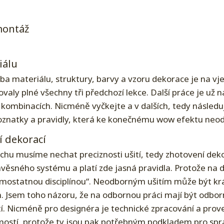
e
montáž
iálu
ba materiálu, struktury, barvy a vzoru dekorace je na vj
valy plné všechny tři předchozí lekce. Další práce je už na
 kombinacích. Nicméně vyčkejte a v dalších, tedy následuj
znatky a pravidly, která ke konečnému wow efektu neodm
 dekorací
ěchu musíme nechat preciznosti ušití, tedy zhotovení dek
věsného systému a platí zde jasná pravidla. Protože na de
samostatnou disciplínou“. Neodborným ušitím může být kr
 Jsem toho názoru, že na odbornou práci mají být odborní
í. Nicméně pro designéra je technické zpracování a pro
mostí, protože ty jsou pak potřebným podkladem pro spr