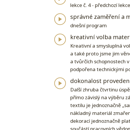
lekce č. 4 - předchozí lekc
správné zaměření a 
dnešní program
kreativní volba mater
Kreativní a smysluplná vol
a také proto jsme jim věno
a tvůrčích schopnostech v
podpořena technickými po
dokonalost provedení
Další zhruba čtvrtinu úsp
přímo závislý na výběru zá
textilu je jednoznačně „
nákladný materiál zmařen.
dekorací jednoznačně plat
součástí pracovních vědo