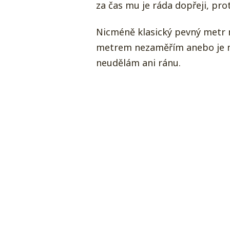
za čas mu je ráda dopřeji, pro
Nicméně klasický pevný metr m
metrem nezaměřím anebo je mu
neudělám ani ránu.