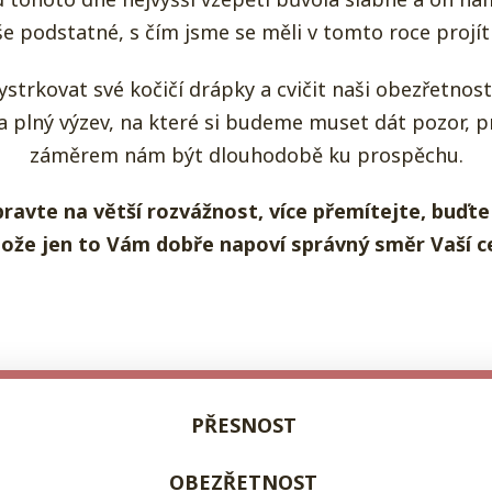
 podstatné, s čím jsme se měli v tomto roce projít a
trkovat své kočičí drápky a cvičit naši obezřetnost
a plný výzev, na které si budeme muset dát pozor, p
záměrem nám být dlouhodobě ku prospěchu.
pravte na větší rozvážnost, více přemítejte, buďte 
ože jen to Vám dobře napoví správný směr Vaší c
PŘESNOST
OBEZŘETNOST