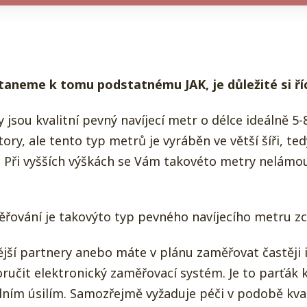
taneme k tomu podstatnému JAK, je důležité si říc
sou kvalitní pevný navíjecí metr o délce ideálně 5-
ry, ale tento typ metrů je vyráběn ve větší šíři, te
e. Při vyšších výškách se Vám takovéto metry nelámou
ěřování je takovýto typ pevného navíjecího metru zce
ější partnery anebo máte v plánu zaměřovat častěji i
čit elektronický zaměřovací systém. Je to parťák k
ním úsilím. Samozřejmě vyžaduje péči v podobě kvali