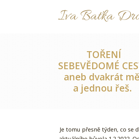
Iva Baťka Dr
TOŘENÍ
SEBEVĚDOMÉ CES
aneb dvakrát mě
a jednou řeš.
Je tomu přesně týden, co se d
aktuálního bůvola 1.2.2022. O