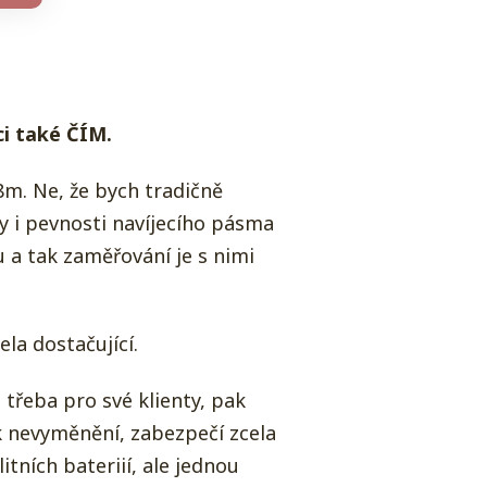
i také ČÍM.
8m. Ne, že bych tradičně
dy i pevnosti navíjecího pásma
 a tak zaměřování je s nimi
la dostačující.
 třeba pro své klienty, pak
 nevyměnění, zabezpečí zcela
tních bateriií, ale jednou