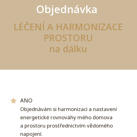
Objednávka
LÉČENÍ A HARMONIZACE
PROSTORU
na dálku
ANO
Objednávám si harmonizaci a nastavení
energetické rovnováhy mého domova
a prostoru prostřednictvím vědomého
napojení.