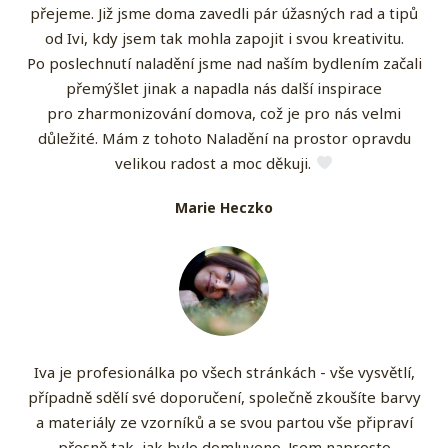
přejeme. Již jsme doma zavedli pár úžasných rad a tipů
od Ivi, kdy jsem tak mohla zapojit i svou kreativitu.
Po poslechnutí naladění jsme nad naším bydlením začali
přemýšlet jinak a napadla nás další inspirace
pro zharmonizování domova, což je pro nás velmi
důležité. Mám z tohoto Naladění na prostor opravdu
velikou radost a moc děkuji.
Marie Heczko
Iva je profesionálka po všech stránkách - vše vysvětlí,
případně sdělí své doporučení, společně zkoušíte barvy
a materiály ze vzorníků a se svou partou vše připraví
přesně tak, jak bylo domluveno. Jsem naprosto