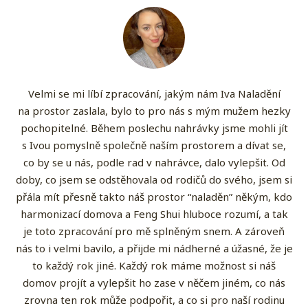
Velmi se mi líbí zpracování, jakým nám Iva Naladění
na prostor zaslala, bylo to pro nás s mým mužem hezky
pochopitelné. Během poslechu nahrávky jsme mohli jít
s Ivou pomyslně společně naším prostorem a dívat se,
co by se u nás, podle rad v nahrávce, dalo vylepšit. Od
doby, co jsem se odstěhovala od rodičů do svého, jsem si
přála mít přesně takto náš prostor “naladěn” někým, kdo
harmonizací domova a Feng Shui hluboce rozumí, a tak
je toto zpracování pro mě splněným snem. A zároveň
nás to i velmi bavilo, a přijde mi nádherné a úžasné, že je
to každý rok jiné. Každý rok máme možnost si náš
domov projít a vylepšit ho zase v něčem jiném, co nás
zrovna ten rok může podpořit, a co si pro naší rodinu