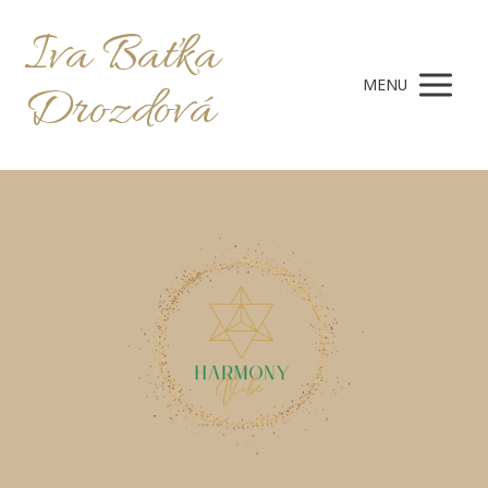
Iva Baťka
MENU
Drozdová