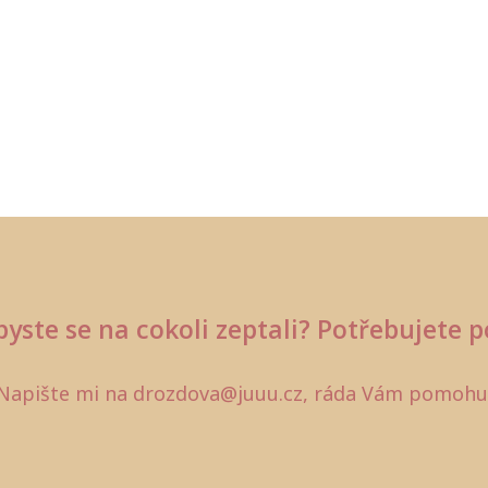
byste se na cokoli zeptali? Potřebujete p
Napište mi na drozdova@juuu.cz, ráda Vám pomohu