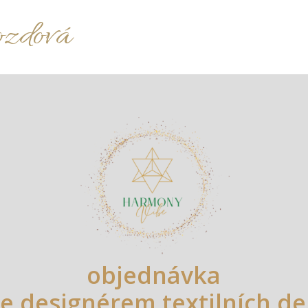
ozdová
objednávka
se designérem textilních de