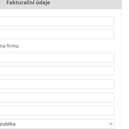
Fakturační údaje
na firmu
publika