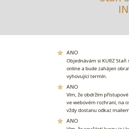
I
ANO
Objednávám si KURZ Staň se
online a bude zahájen obr
vyhovující termín.
ANO
Vím, že obdržím přístupové
ve webovém rozhraní, na os
vždy dostanu odkaz mailem
ANO
Vím, že součástí kurzu je i