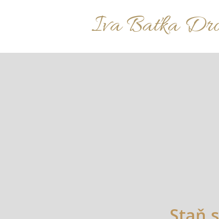
Iva Baťka Dr
Staň 