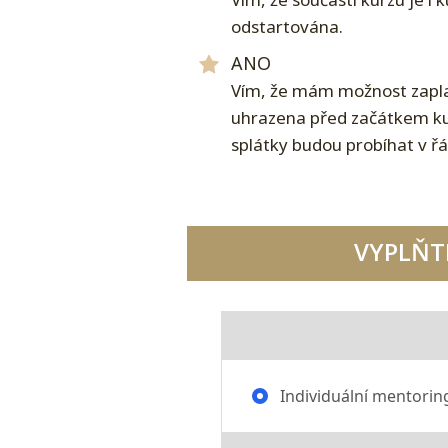
odstartována.
ANO
Vím, že mám možnost zaplati
uhrazena před začátkem kur
splátky budou probíhat v ř
VYPLŇTE
Individuální mentorin