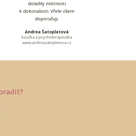
doladily místnosti
k dokonalosti. Vřele všem
doporučuji.
Andrea Šatopletová
koučka a psychoterapeutka
www.andreasatopletova.cz
oradit?
.