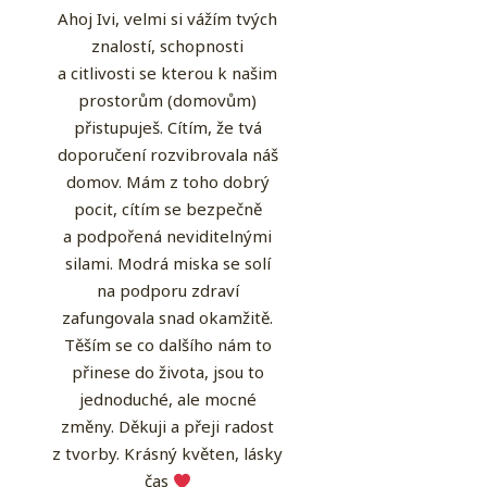
Ahoj Ivi, velmi si vážím tvých
znalostí, schopnosti
a citlivosti se kterou k našim
prostorům (domovům)
přistupuješ. Cítím, že tvá
doporučení rozvibrovala náš
domov. Mám z toho dobrý
pocit, cítím se bezpečně
a podpořená neviditelnými
silami. Modrá miska se solí
na podporu zdraví
zafungovala snad okamžitě.
Těším se co dalšího nám to
přinese do života, jsou to
jednoduché, ale mocné
změny. Děkuji a přeji radost
z tvorby. Krásný květen, lásky
čas