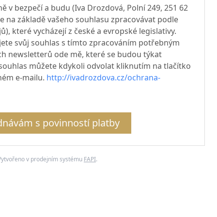
ě v bezpečí a budu (Iva Drozdová, Polní 249, 251 62
je na základě vašeho souhlasu zpracovávat podle
, které vycházejí z české a evropské legislativy.
ujete svůj souhlas s tímto zpracováním potřebným
ch newsletterů ode mě, které se budou týkat
 souhlas můžete kdykoli odvolat kliknutím na tlačítko
ném e-mailu.
http://ivadrozdova.cz/ochrana-
návám s povinností platby
Vytvořeno v prodejním systému
FAPI
.