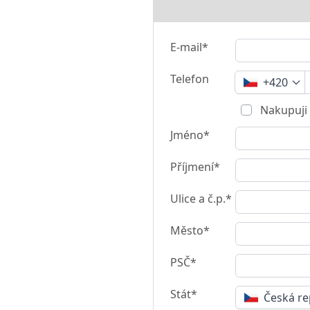
E-mail*
Telefon
+420
Nakupuji 
Jméno*
Příjmení*
Ulice a č.p.*
Město*
PSČ*
Stát*
Česká re