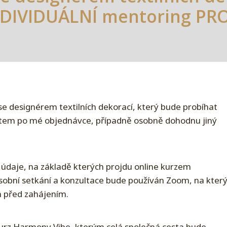
NDIVIDUÁLNÍ mentoring PRO
 designérem textilních dekorací, který bude probíhat
atem po mé objednávce, případně osobně dohodnu jiný
 údaje, na základě kterých projdu online kurzem
obní setkání a konzultace bude používán Zoom, na kter
 před zahájením.
 kurz Harmony Vibe, kterým celá společná cesta bude