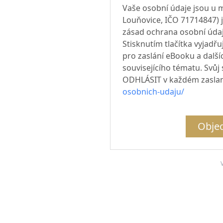
Vaše osobní údaje jsou u m
Louňovice, IČO 71714847) 
zásad ochrana osobní údajů)
Stisknutím tlačítka vyjadř
pro zaslání eBooku a další
souvisejícího tématu. Svůj
ODHLÁSIT v každém zasla
osobnich-udaju/
Objed