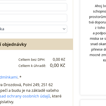
Ahoj Iv
schopnos
prostorům 
tvá doporu
z toho 
ika
a podpoř
miska se s
í objednávky
snad okam
přinese d
mocné změn
0,00 Kč
Celkem bez DPH:
K
0,00 Kč
Celkem k úhradě:
odmínkami
. *
va Drozdová, Polní 249, 251 62
pečí a budu je na základě vašeho
sad ochrany osobních údajů
, které
islativy.