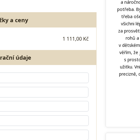
a náročno
potřeba. By
třeba oš
žky a ceny
všichni l
za prosvět
rohů a
1 111,00 Kč
v dětském
věřím, že
rační údaje
s pros
užitku. V
precizně, 