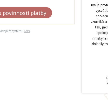
Iva je pro
vysvětlí
 povinností platby
společn
vzorníků a
tak, ja
prodejním systému
FAPI
.
spokoj
římskými r
doladily m
k