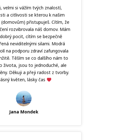
i, velmi si vážím tvých znalostí,
ti a citlivosti se kterou k našim
(domovům) přistupuješ. Cítím, že
čení rozvibrovala náš domov. Mám
dobrý pocit, cítím se bezpečně
ená neviditelnými silami. Modrá
olí na podporu zdraví zafungovala
žitě. Těším se co dalšího nám to
o života, jsou to jednoduché, ale
y. Děkuji a přeji radost z tvorby.
rásný květen, lásky čas
Jana Mondek