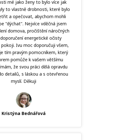
sti mé jako ženy to bylo více jak
ly to vlastně drobnosti, které bylo
etřit a opečovat, abychom mohli
épe "dýchat". Nejvíce vděčná jsem
lení domova, pročištění náročných
 doporučení energetické očisty
 pokoji. Ivu moc doporučuji všem,
 je tím pravým pomocníkem, který
torem pomůže k vašem většímu
nímám, že svou práci dělá opravdu
do detailů, s láskou a s otevřenou
myslí. Děkuji
Kristýna Bednářová