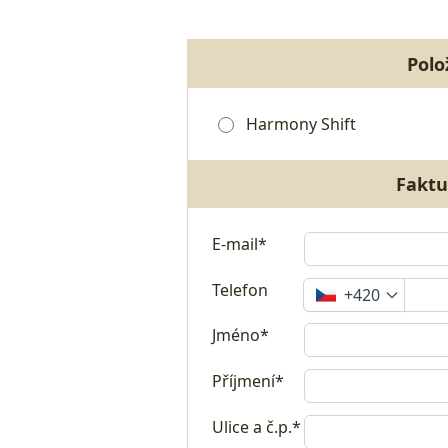
Polo
Harmony Shift
Faktu
E-mail*
Telefon
+420
Jméno*
Příjmení*
Ulice a č.p.*