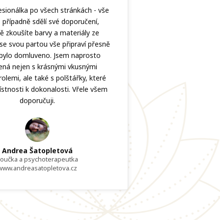
fesionálka po všech stránkách - vše
, případně sdělí své doporučení,
ě zkoušíte barvy a materiály ze
 se svou partou vše připraví přesně
k bylo domluveno. Jsem naprosto
ená nejen s krásnými vkusnými
olemi, ale také s polštářky, které
ístnosti k dokonalosti. Vřele všem
doporučuji.
Andrea Šatopletová
oučka a psychoterapeutka
www.andreasatopletova.cz