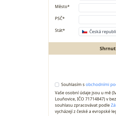
Město*
PSČ*
Stát*
Česká republ
Shrnut
Souhlasím s
obchodními p
Vaše osobní údaje jsou u mě (I
Louňovice, IČO 71714847) v bez
souhlasu zpracovávat podle
Zá
vycházejí z české a evropské leg