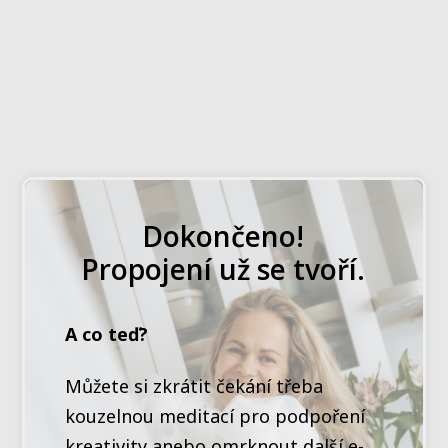
Dokončeno!
Propojení už se tvoří.
A co teď?
Můžete si zkrátit čekání třeba
kouzelnou meditací pro podpoření
kreativity anebo omrknout další e-