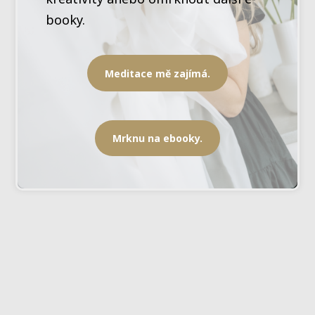
booky.
Meditace mě zajímá.
Mrknu na ebooky.