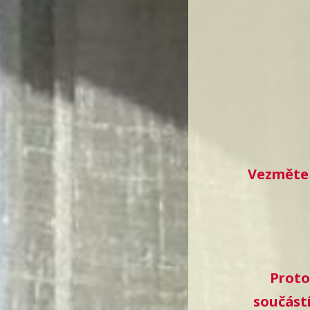
Vezměte 
Proto
součást