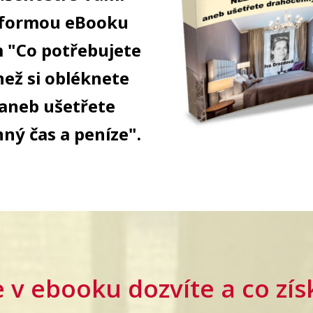
i formou eBooku
 "Co potřebujete
než si obléknete
aneb ušetřete
ný čas a peníze".
e v ebooku dozvíte a co zís