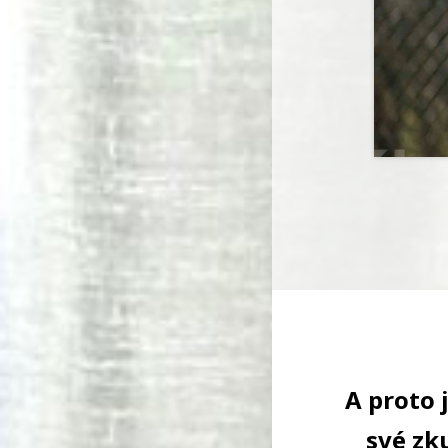
A proto 
své zk