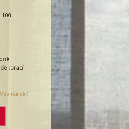
ž 100
edně
 dekorací
Vás dárek !