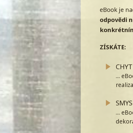
eBook je n
odpovědi n
konkrétním
ZÍSKÁTE:
CHYT
… eBoo
realiz
SMYS
… eBo
dekora