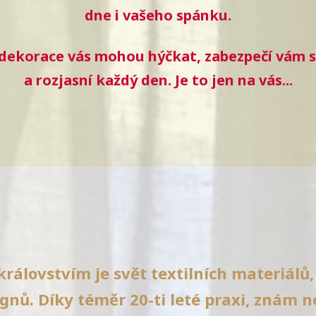
dne i vašeho spánku.
 dekorace vás mohou hýčkat, zabezpečí vám
a rozjasní každý den. Je to jen na vás...
rálovstvím je svět textilních materiálů,
gnů. Díky téměr 20-ti leté praxi, znám n