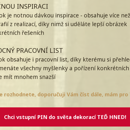
ČNOU INSPIRACI
k je notnou dávkou inspirace - obsahuje více ne
afií z realizací, díky nimž si uděláte lepší obrázek
rétních řešeních
CNÝ PRACOVNÍ LIST
ook obsahuje i pracovní list, díky kterému si přehl
menáte všechny myšlenky a pořízení konkrétních
e mít mnohem snazší
se rozhodnete, doporučuji Vám číst dále, mám pro 
Chci vstupní PIN do světa dekorací TEĎ HNED!