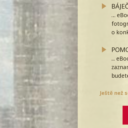
BÁJE
… eBoo
fotogr
o konk
POMO
... eB
zazna
budet
Ještě než 