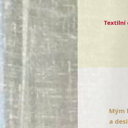
Textilní
Mým k
a desi