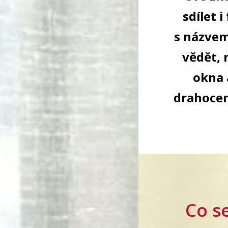
sdílet 
s názvem
vědět, 
okna 
drahocen
Co s