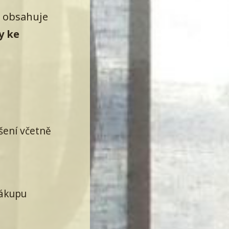
, obsahuje
y ke
šení včetně
nákupu