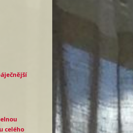
áječnější
telnou
u celého