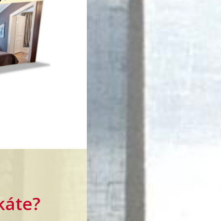
káte?