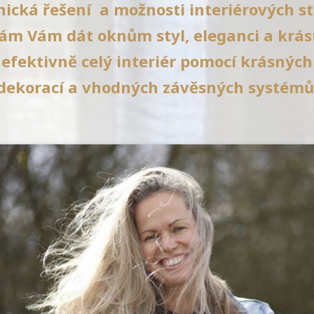
nická řešení a možnosti interiérových st
m Vám dát oknům styl, eleganci a krásu
efektivně celý interiér pomocí krásných 
dekorací a vhodných závěsných systémů