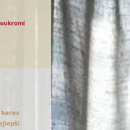
 soukromí
 barev
ejlepší