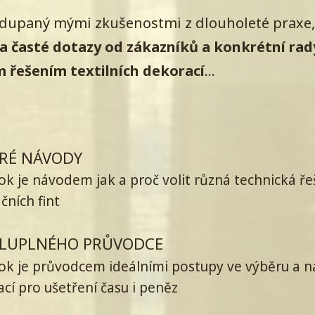
adupaný mými zkušenostmi z dlouholeté praxe
a časté dotazy od zákazníků a konkrétní rad
 řešením textilních dekorací
...
RÉ NÁVODY
k je návodem jak a proč volit různá technická ře
ačních fint
LUPLNÉHO PRŮVODCE
ok je průvodcem ideálními postupy ve výběru a 
cí pro ušetření času i peněz