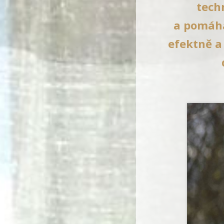
tech
a pomáhá
efektně a 